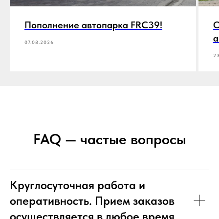
Пополнение автопарка FRC39!
О
а
07.08.2026
2
FAQ — частые вопросы
Круглосуточная работа и
оперативность. Прием заказов
осуществляется в любое время.