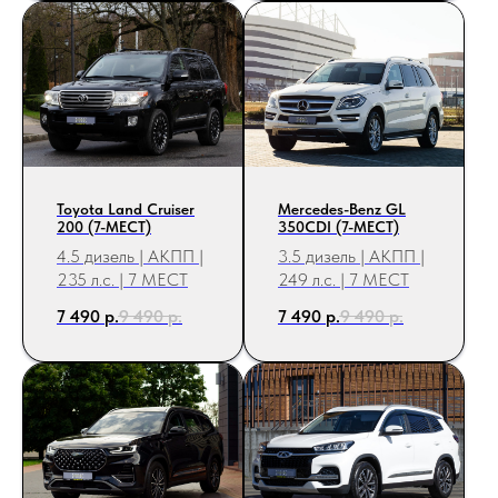
Toyota Land Cruiser
Mercedes-Benz GL
200 (7-МЕСТ)
350CDI (7-МЕСТ)
4.5 дизель | АКПП |
3.5 дизель | АКПП |
235 л.с. | 7 МЕСТ
249 л.с. | 7 МЕСТ
7 490
р.
9 490
р.
7 490
р.
9 490
р.