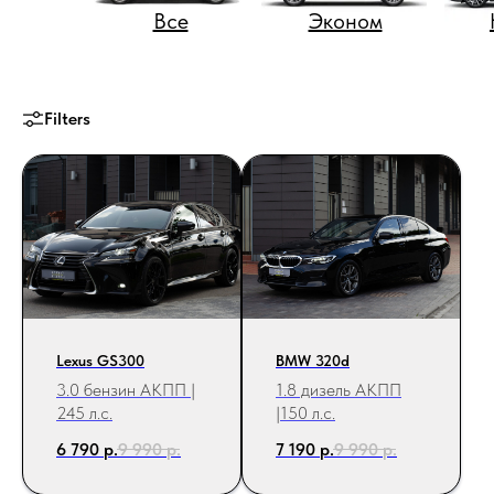
Все
Эконом
Filters
Lexus GS300
BMW 320d
3.0 бензин АКПП |
1.8 дизель АКПП
245 л.с.
|150 л.с.
6 790
р.
9 990
р.
7 190
р.
9 990
р.