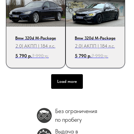
Bmw 320d М-Package
Bmw 320d М-Package
2.0| АКПП | 184 л.с.
2.0| АКПП | 184 л.с.
5 790
р.
7 990
р.
5 790
р.
7 990
р.
Load more
Без ограничения
по пробегу
Выдача в