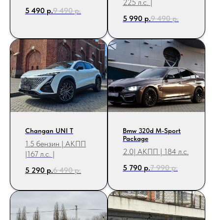
225 л.с. |
5 490
р.
9 490
р.
5 990
р.
9 490
р.
Changan UNI T
Bmw 320d М-Sport
Package
1.5 бензин | АКПП
2.0| АКПП | 184 л.с.
|167 л.с. |
5 790
р.
7 990
р.
5 290
р.
6 490
р.