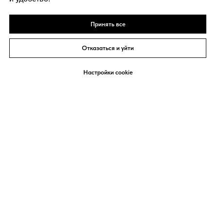
Принять все
Отказаться и уйти
https://frc39.ru использует файлы cookie, чтобы
улучшить работу сайта, повысить его
OK
Настройки cookie
эффективность и удобство.