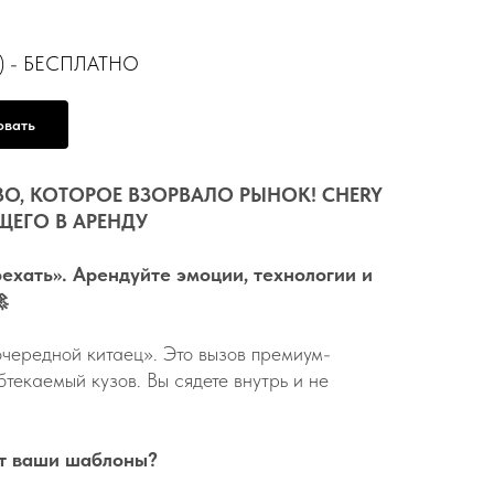
ло) - БЕСПЛАТНО
овать
ВО, КОТОРОЕ ВЗОРВАЛО РЫНОК! CHERY
ЩЕГО В АРЕНДУ
оехать». Арендуйте эмоции, технологии и

очередной китаец». Это вызов премиум-
текаемый кузов. Вы сядете внутрь и не
ет ваши шаблоны?