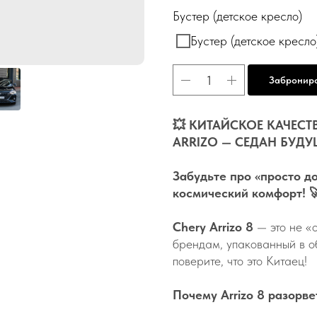
Бустер (детское кресло)
Бустер (детское крес
Забронир
💥 КИТАЙСКОЕ КАЧЕСТ
ARRIZO — СЕДАН БУДУ
Забудьте про «просто д
космический комфорт! 
Chery Arrizo 8
— это не «
брендам, упакованный в об
поверите, что это Китаец!
Почему Arrizo 8 разорв