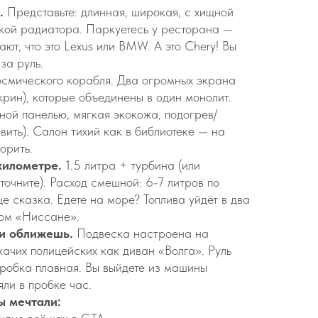
».
Представьте: длинная, широкая, с хищной
кой радиатора. Паркуетесь у ресторана —
ют, что это Lexus или BMW. А это Chery! Вы
 за руль.
смического корабля. Два огромных экрана
рин), которые объединены в один монолит.
ной панелью, мягкая экокожа, подогрев/
вить). Салон тихий как в библиотеке — на
орить.
километре.
1.5 литра + турбина (или
очните). Расход смешной: 6-7 литров по
е сказка. Едете на море? Топлива уйдёт в два
ром «Ниссане».
и оближешь.
Подвеска настроена на
жачих полицейских как диван «Волга». Руль
оробка плавная. Вы выйдете из машины
ли в пробке час.
ы мечтали: