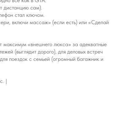
идно всё как в GTA.
т дистанцию сам).
лефон стал ключом.
Чери, включи массаж» (если есть) или «Сделай
чет максимум «внешнего люкса» за адекватные
тежей (выглядит дорого), для деловых встреч
 для поездок с семьей (огромный багажник и
с. |