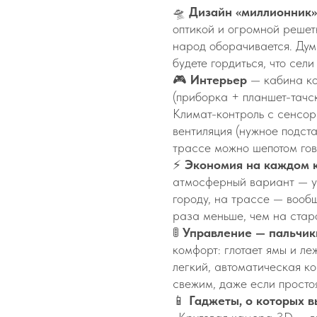
🛸
Дизайн «миллионник
оптикой и огромной решет
народ оборачивается. Дума
будете гордиться, что сели
🎮
Интерьер
— кабина ко
(приборка + планшет-тачск
Климат-контроль с сенсор
вентиляция (нужное подста
трассе можно шепотом гов
⚡
Экономия на каждом 
атмосферный вариант — ут
городу, на трассе — вообщ
раза меньше, чем на ста
🚦
Управление — пальчик
комфорт: глотает ямы и ле
легкий, автоматическая к
свежим, даже если простоя
📱
Гаджеты, о которых в