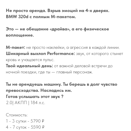
Не просто аренда. Взрыв эмоций на 4-х дверях.
BMW 320d с полным M-пакетом.
Это — не обещание «драйва», а его физическое
воплощение.
M-пакет:
не просто наклейки, а агрессия в каждой линии.
Шикарный выхлоп Performance:
звук, от которого стынет
кровь и учащается пульс.
Твой идеальный день:
от важной деловой встречи до
ночной поездки, где ты — главный персонаж.
Ты не арендуешь машину. Ты берешь в долг чувство
превосходства. Насладись им.
Готов услышать этот звук ?
2.0| АКПП | 184 л.с.
Стоимость:
1 - 3 сутки - 5790 ₽
4 - 7 суток - 5590 ₽