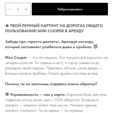
Забронировать
🔥 ТВОЙ ЛИЧНЫЙ КАРТИНГ НА ДОРОГАХ ОБЩЕГО
ПОЛЬЗОВАНИЯ! MINI COOPER В АРЕНДУ
Забудь про «просто доехать». Арендуй легенду,
которая заставляет улыбаться даже в пробках. 😈
Mini Cooper
— это не машина. Это игрушка для взрослых на
четырех колесах. Ты сядешь в него, и город сожмется до
размеров твоей ладони. Парковка, обгоны, узкие дворы —
больше никаких проблем. Только драйв и взгляды вслед.
Почему ты не захочешь отдавать ключи обратно?
🎯 Управляемость — как у карта.
Короткая база, жесткая
подвеска, мотор рычит уже с 2000 оборотов. Входишь в
поворот — машина читает твои мысли. Никаких кренов,
никаких «поплыли». Ты не едешь — ты играешь.