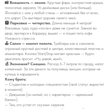
📸 Внешность — икона.
Круглые фары, контрастная крыша,
полосатые зеркала, 16-дюймовые диски (или больше).
Фоткайся с ним у любой стены — мгновенный like от всех,
кто шарит. Он выглядит дороже своего чека.
🅿️ Парковка — читерство.
Длина меньше 4 метров!
Влезаешь туда, куда «логан» даже не сунется. Заехал во
двор, притерся к бордюру, вышел — и пошел пить кофе.
Никакого стресса.
🕹️ Салон — кокпит пилота.
Тумблеры как в самолете,
огромный круглый дисплей в центре, качественный пластик и
алькантара. Кнопка Start/Stop мигает красным — будто
двигатель просит: «Ну давай, жми!».
💰 Экономия? Смешно.
Расход 6-7 литров по городу, налог
копеечный. За эти деньги ты получаешь эмоции, которые не
купишь в каршеринге.
Кому брать:
— Студентам и молодым специалистам (твой статус вырастет
в моменте).
— Девушкам (он милый, но с характером — идеальный
баланс).
— Тем, кто устал от скучных седанов.