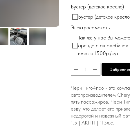
Бустер (детское кресло)
Бустер (детское крес
Электросамокаты
Так же у нас Вы мож
аренде с автомобилем 
вместо 1500р./сут
Забронир
Чери Тиго4про - это комп
автопроизводителем Cher
пять пассажиров. Чери Ти
езду, что делает его привл
недорогой и надежный авт
1.5 | АКПП | 113л.с.